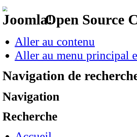
Open Source 
Aller au contenu
Aller au menu principal et
Navigation de recherch
Navigation
Recherche
Accueil