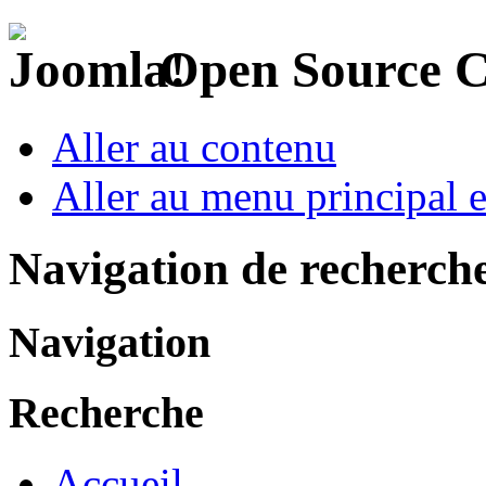
Open Source 
Aller au contenu
Aller au menu principal et
Navigation de recherch
Navigation
Recherche
Accueil