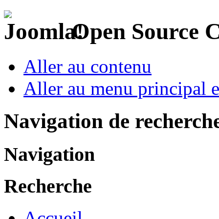
Open Source 
Aller au contenu
Aller au menu principal et
Navigation de recherch
Navigation
Recherche
Accueil