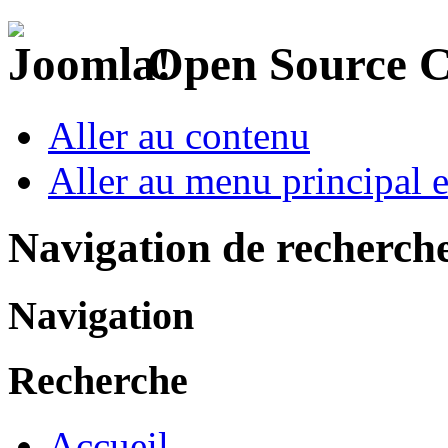
Open Source 
Aller au contenu
Aller au menu principal et
Navigation de recherch
Navigation
Recherche
Accueil