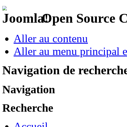
Open Source 
Aller au contenu
Aller au menu principal et
Navigation de recherch
Navigation
Recherche
Accueil