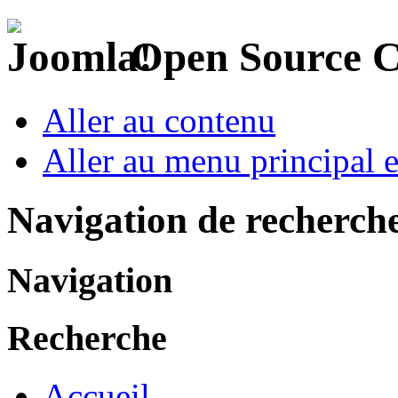
Open Source 
Aller au contenu
Aller au menu principal et
Navigation de recherch
Navigation
Recherche
Accueil