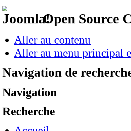
Open Source 
Aller au contenu
Aller au menu principal et
Navigation de recherch
Navigation
Recherche
Accueil