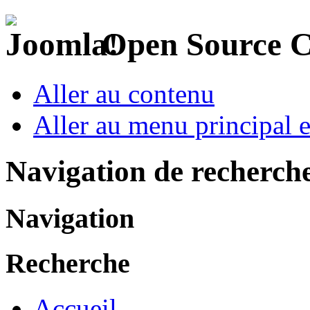
Open Source 
Aller au contenu
Aller au menu principal et
Navigation de recherch
Navigation
Recherche
Accueil