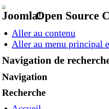
Open Source 
Aller au contenu
Aller au menu principal et
Navigation de recherch
Navigation
Recherche
Accueil