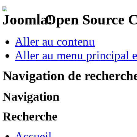
Open Source 
Aller au contenu
Aller au menu principal et
Navigation de recherch
Navigation
Recherche
Accueil