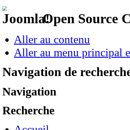
Open Source 
Aller au contenu
Aller au menu principal et
Navigation de recherch
Navigation
Recherche
Accueil