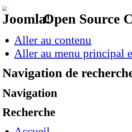
Open Source 
Aller au contenu
Aller au menu principal et
Navigation de recherch
Navigation
Recherche
Accueil