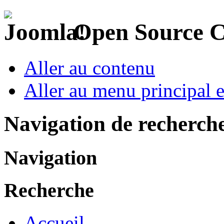
Open Source 
Aller au contenu
Aller au menu principal et
Navigation de recherch
Navigation
Recherche
Accueil