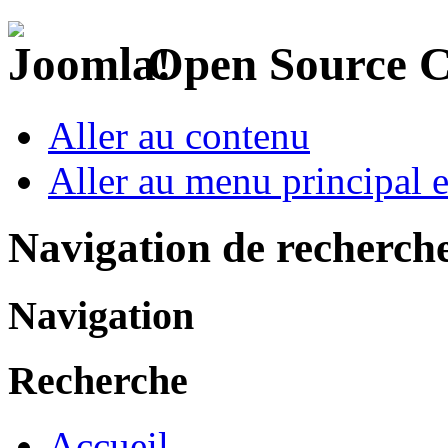
Open Source 
Aller au contenu
Aller au menu principal et
Navigation de recherch
Navigation
Recherche
Accueil