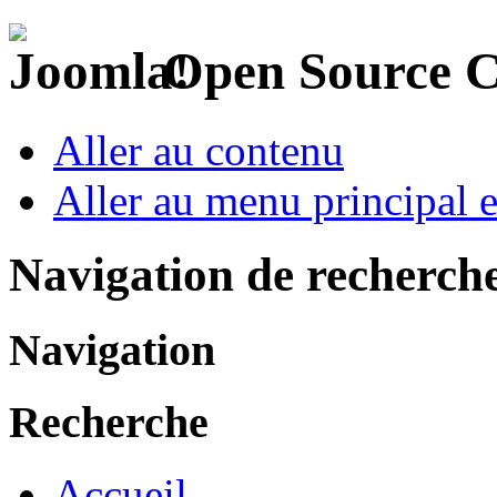
Open Source 
Aller au contenu
Aller au menu principal et
Navigation de recherch
Navigation
Recherche
Accueil