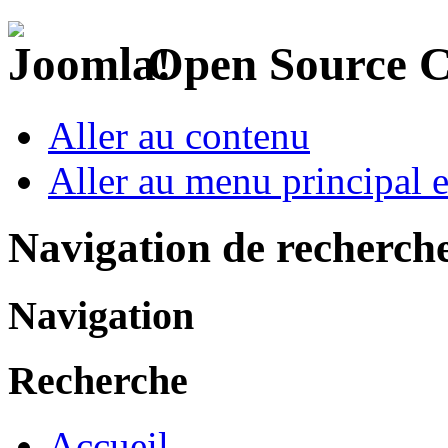
Open Source 
Aller au contenu
Aller au menu principal et
Navigation de recherch
Navigation
Recherche
Accueil