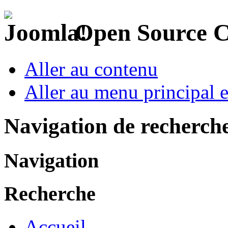
Open Source 
Aller au contenu
Aller au menu principal et
Navigation de recherch
Navigation
Recherche
Accueil