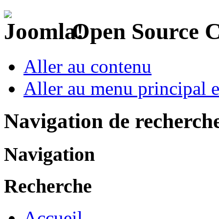
Open Source 
Aller au contenu
Aller au menu principal et
Navigation de recherch
Navigation
Recherche
Accueil