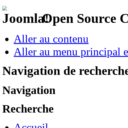
Open Source 
Aller au contenu
Aller au menu principal et
Navigation de recherch
Navigation
Recherche
Accueil