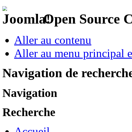
Open Source 
Aller au contenu
Aller au menu principal et
Navigation de recherch
Navigation
Recherche
Accueil