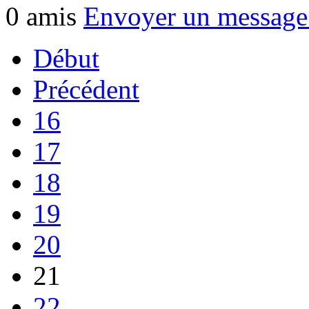
0 amis
Envoyer un messag
Début
Précédent
16
17
18
19
20
21
22