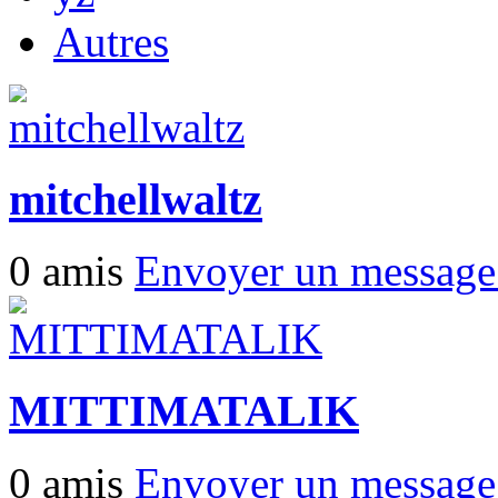
Autres
mitchellwaltz
0 amis
Envoyer un messag
MITTIMATALIK
0 amis
Envoyer un messag