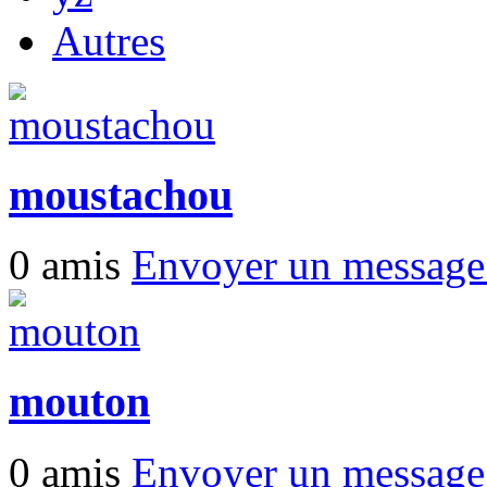
Autres
moustachou
0 amis
Envoyer un messag
mouton
0 amis
Envoyer un messag