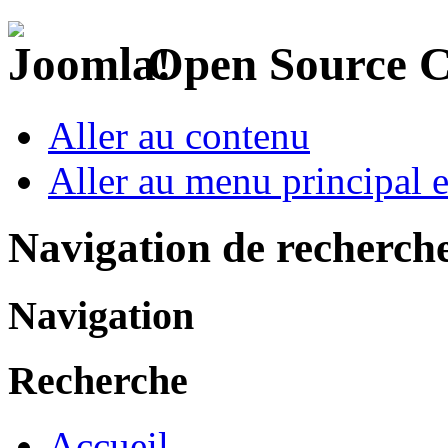
Open Source 
Aller au contenu
Aller au menu principal et
Navigation de recherch
Navigation
Recherche
Accueil