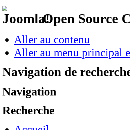
Open Source 
Aller au contenu
Aller au menu principal et
Navigation de recherch
Navigation
Recherche
Accueil