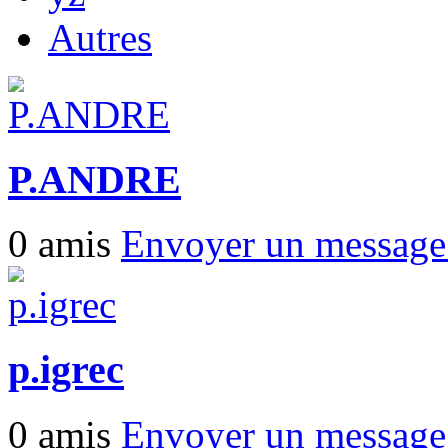
Autres
P.ANDRE
0 amis
Envoyer un messag
p.igrec
0 amis
Envoyer un messag