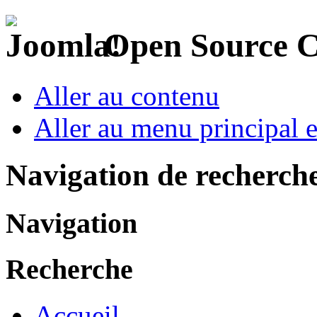
Open Source 
Aller au contenu
Aller au menu principal et
Navigation de recherch
Navigation
Recherche
Accueil