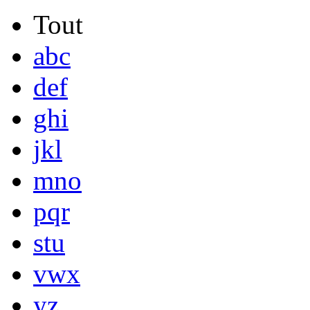
Tout
abc
def
ghi
jkl
mno
pqr
stu
vwx
yz