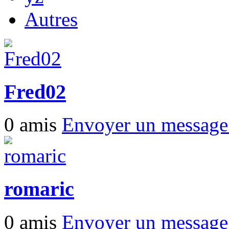
Autres
Fred02
0 amis
Envoyer un messag
romaric
0 amis
Envoyer un messag