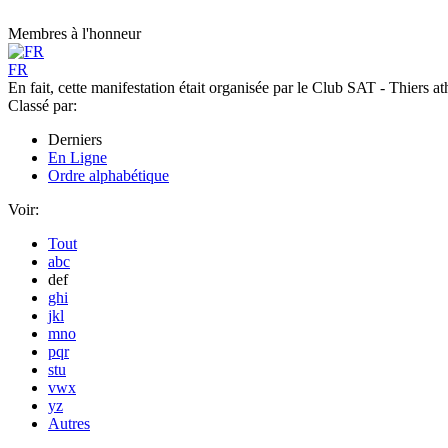
Membres à l'honneur
FR
En fait, cette manifestation était organisée par le Club SAT - Thiers ath
Classé par:
Derniers
En Ligne
Ordre alphabétique
Voir:
Tout
abc
def
ghi
jkl
mno
pqr
stu
vwx
yz
Autres