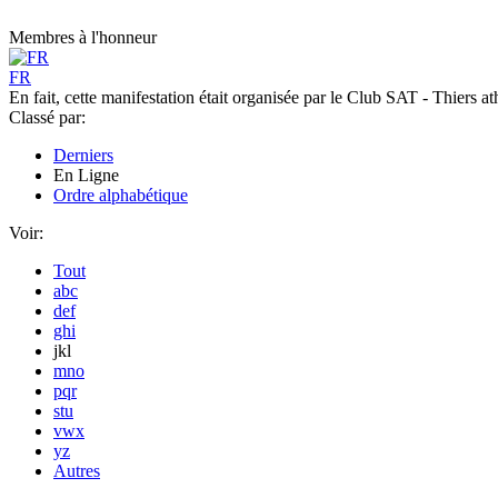
Membres à l'honneur
FR
En fait, cette manifestation était organisée par le Club SAT - Thiers ath
Classé par:
Derniers
En Ligne
Ordre alphabétique
Voir:
Tout
abc
def
ghi
jkl
mno
pqr
stu
vwx
yz
Autres