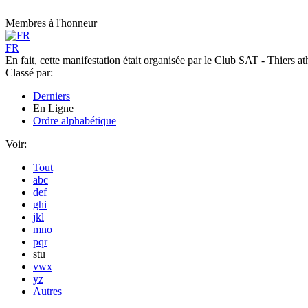
Membres à l'honneur
FR
En fait, cette manifestation était organisée par le Club SAT - Thiers ath
Classé par:
Derniers
En Ligne
Ordre alphabétique
Voir:
Tout
abc
def
ghi
jkl
mno
pqr
stu
vwx
yz
Autres