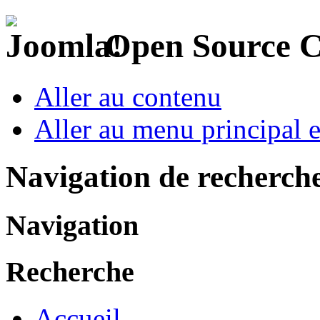
Open Source 
Aller au contenu
Aller au menu principal et
Navigation de recherch
Navigation
Recherche
Accueil