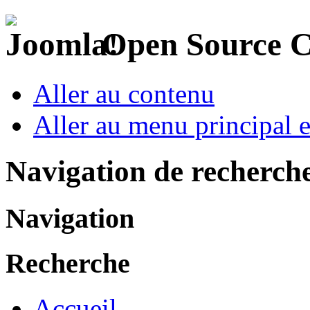
Open Source 
Aller au contenu
Aller au menu principal et
Navigation de recherch
Navigation
Recherche
Accueil