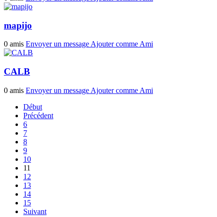
mapijo
0 amis
Envoyer un message
Ajouter comme Ami
CALB
0 amis
Envoyer un message
Ajouter comme Ami
Début
Précédent
6
7
8
9
10
11
12
13
14
15
Suivant