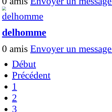
0 amis
Envoyer un messag
delhomme
0 amis
Envoyer un messag
Début
Précédent
1
2
3