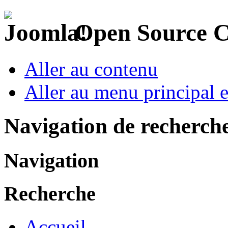
Open Source 
Aller au contenu
Aller au menu principal et
Navigation de recherch
Navigation
Recherche
Accueil