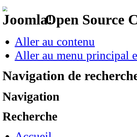
Open Source 
Aller au contenu
Aller au menu principal et
Navigation de recherch
Navigation
Recherche
Accueil