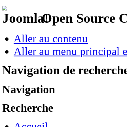
Open Source 
Aller au contenu
Aller au menu principal et
Navigation de recherch
Navigation
Recherche
Accueil