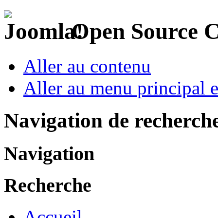
Open Source 
Aller au contenu
Aller au menu principal et
Navigation de recherch
Navigation
Recherche
Accueil