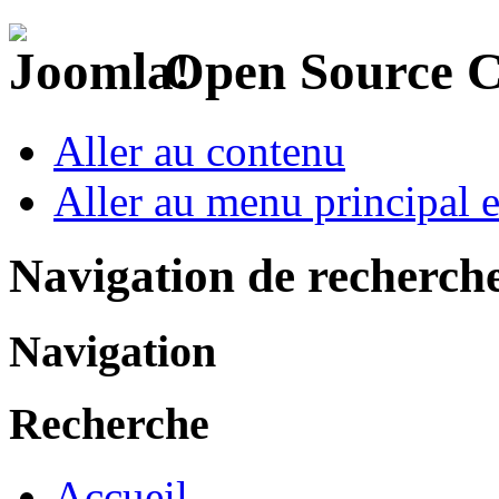
Open Source 
Aller au contenu
Aller au menu principal et
Navigation de recherch
Navigation
Recherche
Accueil