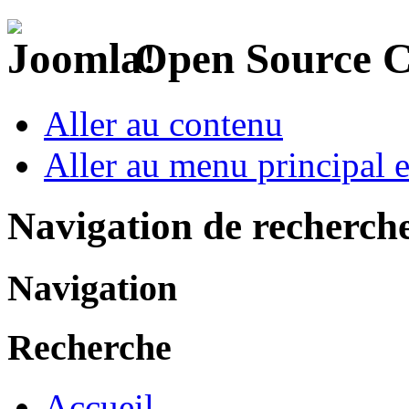
Open Source 
Aller au contenu
Aller au menu principal et
Navigation de recherch
Navigation
Recherche
Accueil