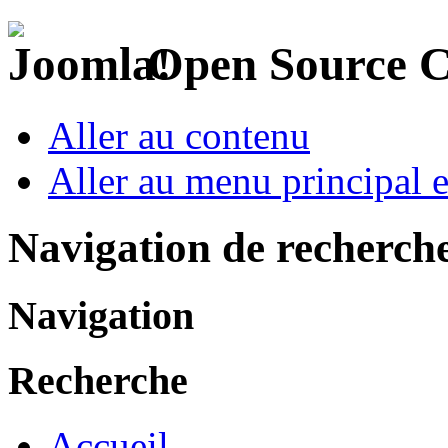
Open Source 
Aller au contenu
Aller au menu principal et
Navigation de recherch
Navigation
Recherche
Accueil