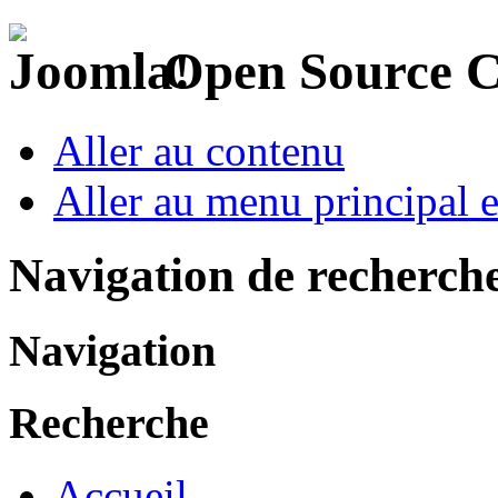
Open Source 
Aller au contenu
Aller au menu principal et
Navigation de recherch
Navigation
Recherche
Accueil