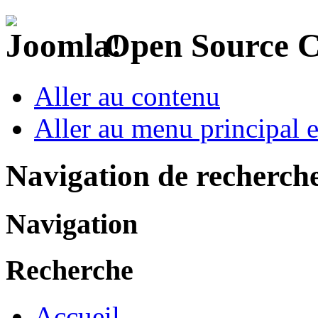
Open Source 
Aller au contenu
Aller au menu principal et
Navigation de recherch
Navigation
Recherche
Accueil