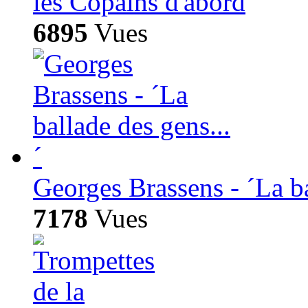
les Copains d'abord
6895
Vues
Georges Brassens - ´La ba
7178
Vues