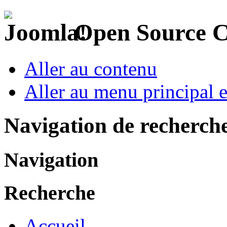
Open Source 
Aller au contenu
Aller au menu principal et
Navigation de recherch
Navigation
Recherche
Accueil