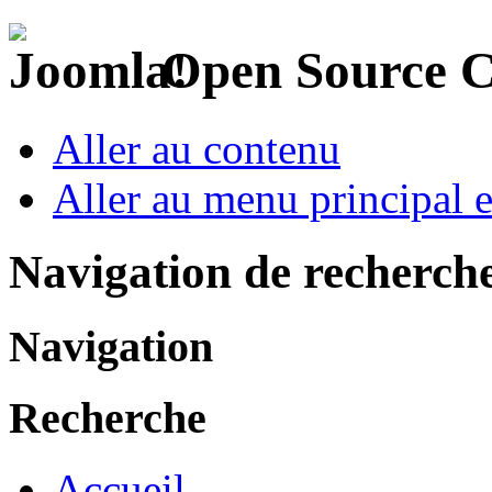
Open Source 
Aller au contenu
Aller au menu principal et
Navigation de recherch
Navigation
Recherche
Accueil