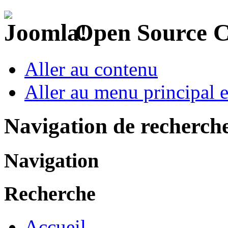
Open Source 
Aller au contenu
Aller au menu principal et
Navigation de recherch
Navigation
Recherche
Accueil