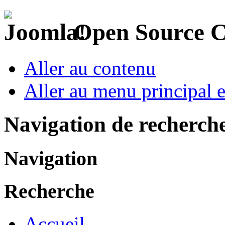
Open Source 
Aller au contenu
Aller au menu principal et
Navigation de recherch
Navigation
Recherche
Accueil