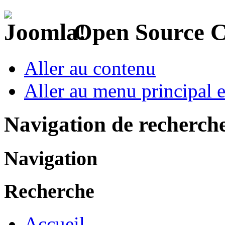
Open Source 
Aller au contenu
Aller au menu principal et
Navigation de recherch
Navigation
Recherche
Accueil