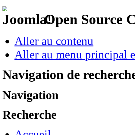
Open Source 
Aller au contenu
Aller au menu principal et
Navigation de recherch
Navigation
Recherche
Accueil