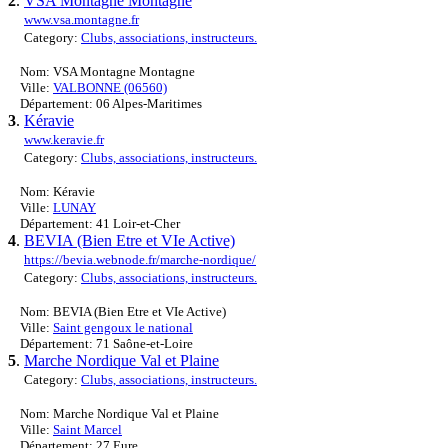
2
.
VSA Montagne Montagne
www.vsa.montagne.fr
Category:
Clubs, associations, instructeurs.
Nom: VSA Montagne Montagne
Ville:
VALBONNE (06560)
Département: 06 Alpes-Maritimes
3
.
Kéravie
www.keravie.fr
Category:
Clubs, associations, instructeurs.
Nom: Kéravie
Ville:
LUNAY
Département: 41 Loir-et-Cher
4
.
BEVIA (Bien Etre et VIe Active)
https://bevia.webnode.fr/marche-nordique/
Category:
Clubs, associations, instructeurs.
Nom: BEVIA (Bien Etre et VIe Active)
Ville:
Saint gengoux le national
Département: 71 Saône-et-Loire
5
.
Marche Nordique Val et Plaine
Category:
Clubs, associations, instructeurs.
Nom: Marche Nordique Val et Plaine
Ville:
Saint Marcel
Département: 27 Eure