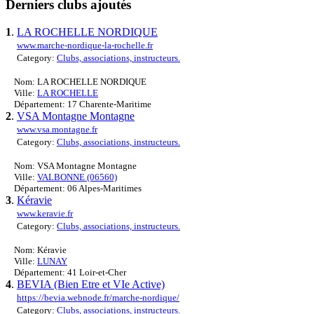
Derniers clubs ajoutés
1
.
LA ROCHELLE NORDIQUE
www.marche-nordique-la-rochelle.fr
Category:
Clubs, associations, instructeurs.
Nom: LA ROCHELLE NORDIQUE
Ville:
LA ROCHELLE
Département: 17 Charente-Maritime
2
.
VSA Montagne Montagne
www.vsa.montagne.fr
Category:
Clubs, associations, instructeurs.
Nom: VSA Montagne Montagne
Ville:
VALBONNE (06560)
Département: 06 Alpes-Maritimes
3
.
Kéravie
www.keravie.fr
Category:
Clubs, associations, instructeurs.
Nom: Kéravie
Ville:
LUNAY
Département: 41 Loir-et-Cher
4
.
BEVIA (Bien Etre et VIe Active)
https://bevia.webnode.fr/marche-nordique/
Category:
Clubs, associations, instructeurs.