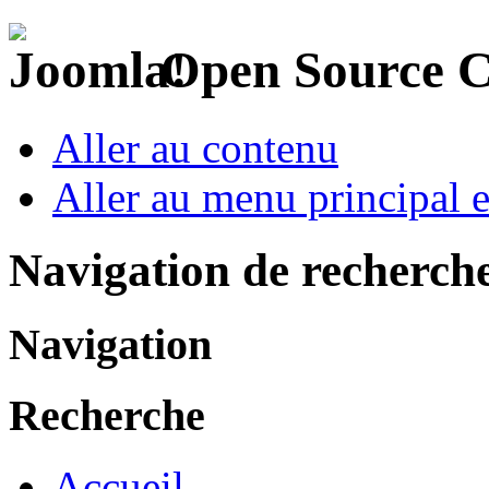
Open Source 
Aller au contenu
Aller au menu principal et
Navigation de recherch
Navigation
Recherche
Accueil