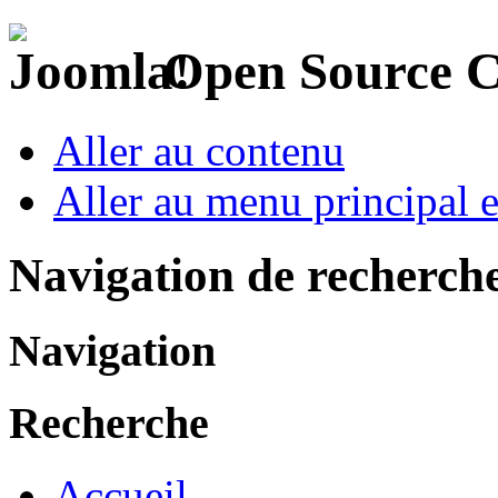
Open Source 
Aller au contenu
Aller au menu principal et
Navigation de recherch
Navigation
Recherche
Accueil