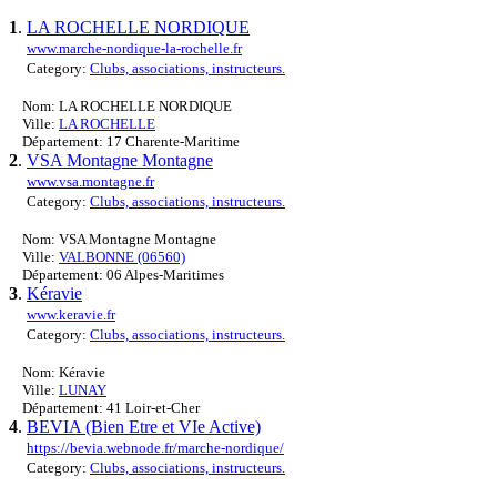
1
.
LA ROCHELLE NORDIQUE
www.marche-nordique-la-rochelle.fr
Category:
Clubs, associations, instructeurs.
Nom: LA ROCHELLE NORDIQUE
Ville:
LA ROCHELLE
Département: 17 Charente-Maritime
2
.
VSA Montagne Montagne
www.vsa.montagne.fr
Category:
Clubs, associations, instructeurs.
Nom: VSA Montagne Montagne
Ville:
VALBONNE (06560)
Département: 06 Alpes-Maritimes
3
.
Kéravie
www.keravie.fr
Category:
Clubs, associations, instructeurs.
Nom: Kéravie
Ville:
LUNAY
Département: 41 Loir-et-Cher
4
.
BEVIA (Bien Etre et VIe Active)
https://bevia.webnode.fr/marche-nordique/
Category:
Clubs, associations, instructeurs.