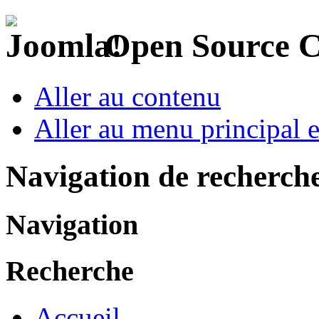
Open Source 
Aller au contenu
Aller au menu principal et
Navigation de recherch
Navigation
Recherche
Accueil