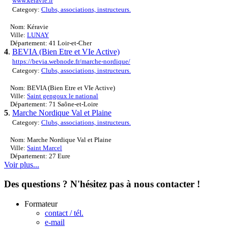
www.keravie.fr
Category:
Clubs, associations, instructeurs.
Nom: Kéravie
Ville:
LUNAY
Département: 41 Loir-et-Cher
4
.
BEVIA (Bien Etre et VIe Active)
https://bevia.webnode.fr/marche-nordique/
Category:
Clubs, associations, instructeurs.
Nom: BEVIA (Bien Etre et VIe Active)
Ville:
Saint gengoux le national
Département: 71 Saône-et-Loire
5
.
Marche Nordique Val et Plaine
Category:
Clubs, associations, instructeurs.
Nom: Marche Nordique Val et Plaine
Ville:
Saint Marcel
Département: 27 Eure
Voir plus...
Des questions ? N'hésitez pas à nous contacter !
Formateur
contact / tél.
e-mail