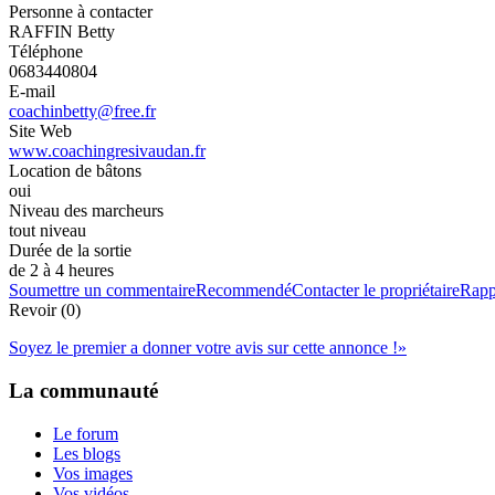
Personne à contacter
RAFFIN Betty
Téléphone
0683440804
E-mail
coachinbetty@free.fr
Site Web
www.coachingresivaudan.fr
Location de bâtons
oui
Niveau des marcheurs
tout niveau
Durée de la sortie
de 2 à 4 heures
Soumettre un commentaire
Recommendé
Contacter le propriétaire
Rapp
Revoir (0)
Soyez le premier a donner votre avis sur cette annonce !
»
La communauté
Le forum
Les blogs
Vos images
Vos vidéos