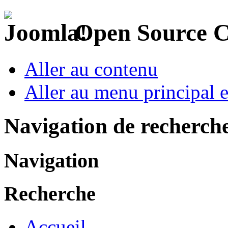
Open Source 
Aller au contenu
Aller au menu principal et
Navigation de recherch
Navigation
Recherche
Accueil